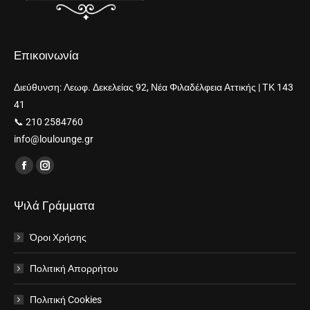
Επικοινωνία
Διεύθυνση: Λεωφ. Δεκελείας 92, Νέα Φιλαδέλφεια Αττικής | ΤΚ 143
41
📞 210 2584760
info@loulounge.gr
Find us on:
Facebook
Instagram
page
page
Ψιλά Γράμματα
opens
opens
in
in
Όροι Χρήσης
new
new
window
window
Πολιτική Απορρήτου
Πολιτική Cookies