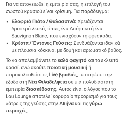
Για να απογειωθεί η εμπειρία σας, η επιλογή του
σωστού κρασιού είναι κρίσιμη. Για παράδειγμα:
Ελαφριά Πιάτα / Θαλασσινά:
Χρειάζονται
δροσερά λευκά, όπως ένα Ασύρτικο ή ένα
Sauvignon Blanc, που ενισχύουν τη φρεσκάδα.
Κρέατα / Έντονες Γεύσεις:
Συνδυάζονται ιδανικά
με πλούσια κόκκινα, με δομή και αρωματικό βάθος.
Το να απολαμβάνετε το
καλό φαγητό
και το εκλεκτό
κρασί, ενώ ακούτε
ποιοτική μουσική
ή
παρακολουθείτε τις
Live βραδιές
, μετατρέπει την
έξοδο στη
Νέα Φιλαδέλφεια
σε μια πολυδιάστατη
εμπειρία
διασκέδασης
. Αυτός είναι ο λόγος που το
Lou Lounge αποτελεί κορυφαίο προορισμό για τους
λάτρεις της γεύσης στην
Αθήνα
και τις
γύρω
περιοχές
.