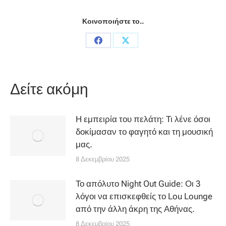
Κοινοποιήστε το..
Share
Share
on
on
Facebook
X
Δείτε ακόμη
Η εμπειρία του πελάτη: Τι λένε όσοι
δοκίμασαν το φαγητό και τη μουσική
μας.
8 Δεκεμβρίου 2025
Το απόλυτο Night Out Guide: Οι 3
λόγοι να επισκεφθείς το Lou Lounge
από την άλλη άκρη της Αθήνας.
8 Δεκεμβρίου 2025